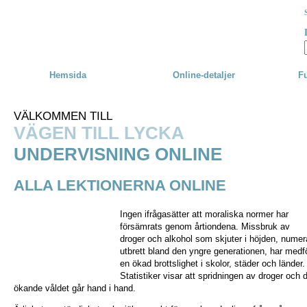
Skip to main content
Hemsida
Online-detaljer
Fu
VÄLKOMMEN TILL
VÄGEN TILL LYCKA
UNDERVISNING ONLINE
ALLA LEKTIONERNA ONLINE
Ingen ifrågasätter att moraliska normer har
försämrats genom årtiondena. Missbruk av
droger och alkohol som skjuter i höjden, numer
utbrett bland den yngre generationen, har medf
en ökad brottslighet i skolor, städer och länder.
Statistiker visar att spridningen av droger och 
ökande våldet går hand i hand.