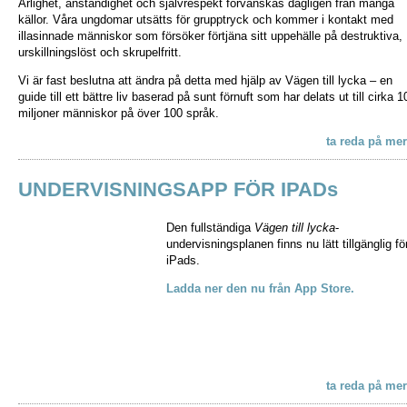
Ärlighet, anständighet och självrespekt förvanskas dagligen från många
källor. Våra ungdomar utsätts för grupptryck och kommer i kontakt med
illasinnade människor som försöker förtjäna sitt uppehälle på destruktiva,
urskillningslöst och skrupelfritt.
Vi är fast beslutna att ändra på detta med hjälp av Vägen till lycka – en
guide till ett bättre liv baserad på sunt förnuft som har delats ut till cirka 1
miljoner människor på över 100 språk.
ta reda på mer
UNDERVISNINGSAPP FÖR IPADs
Den fullständiga
Vägen till lycka
-
undervisningsplanen finns nu lätt tillgänglig fö
iPads.
Ladda ner den nu från App Store.
ta reda på mer