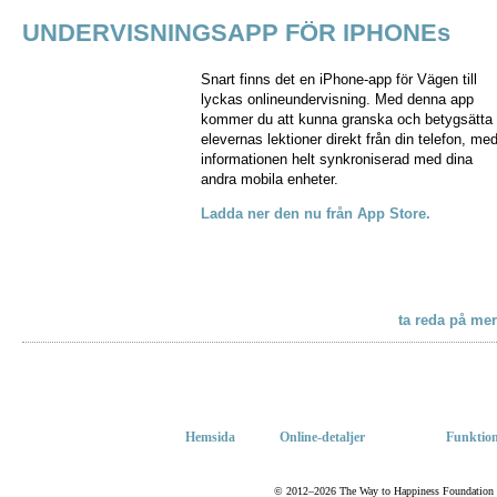
UNDERVISNINGSAPP FÖR IPHONEs
Snart finns det en iPhone-app för Vägen till
lyckas onlineundervisning. Med denna app
kommer du att kunna granska och betygsätta
elevernas lektioner direkt från din telefon, me
informationen helt synkroniserad med dina
andra mobila enheter.
Ladda ner den nu från App Store.
ta reda på mer
Hemsida
Online-detaljer
Funktion
© 2012–2026 The Way to Happiness Foundation Inte