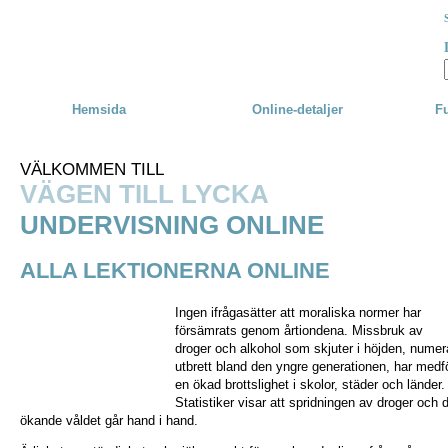
Skip to main content
Hemsida
Online-detaljer
Fu
VÄLKOMMEN TILL
VÄGEN TILL LYCKA
UNDERVISNING ONLINE
ALLA LEKTIONERNA ONLINE
Ingen ifrågasätter att moraliska normer har
försämrats genom årtiondena. Missbruk av
droger och alkohol som skjuter i höjden, numer
utbrett bland den yngre generationen, har medf
en ökad brottslighet i skolor, städer och länder.
Statistiker visar att spridningen av droger och 
ökande våldet går hand i hand.