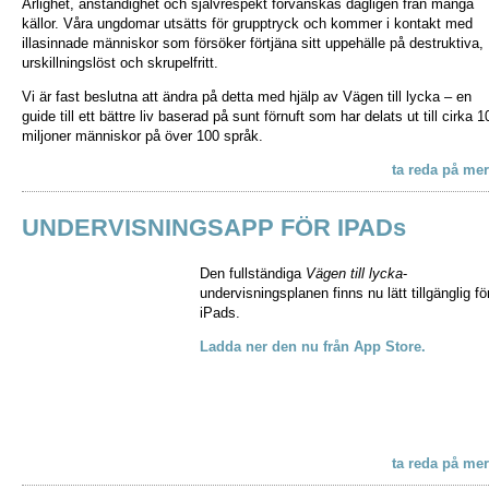
Ärlighet, anständighet och självrespekt förvanskas dagligen från många
källor. Våra ungdomar utsätts för grupptryck och kommer i kontakt med
illasinnade människor som försöker förtjäna sitt uppehälle på destruktiva,
urskillningslöst och skrupelfritt.
Vi är fast beslutna att ändra på detta med hjälp av Vägen till lycka – en
guide till ett bättre liv baserad på sunt förnuft som har delats ut till cirka 1
miljoner människor på över 100 språk.
ta reda på mer
UNDERVISNINGSAPP FÖR IPADs
Den fullständiga
Vägen till lycka
-
undervisningsplanen finns nu lätt tillgänglig fö
iPads.
Ladda ner den nu från App Store.
ta reda på mer