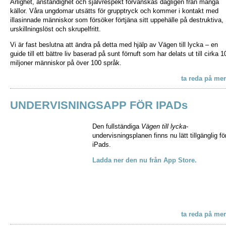
Ärlighet, anständighet och självrespekt förvanskas dagligen från många
källor. Våra ungdomar utsätts för grupptryck och kommer i kontakt med
illasinnade människor som försöker förtjäna sitt uppehälle på destruktiva,
urskillningslöst och skrupelfritt.
Vi är fast beslutna att ändra på detta med hjälp av Vägen till lycka – en
guide till ett bättre liv baserad på sunt förnuft som har delats ut till cirka 1
miljoner människor på över 100 språk.
ta reda på mer
UNDERVISNINGSAPP FÖR IPADs
Den fullständiga
Vägen till lycka
-
undervisningsplanen finns nu lätt tillgänglig fö
iPads.
Ladda ner den nu från App Store.
ta reda på mer