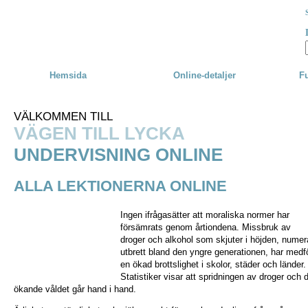
Skip to main content
Hemsida
Online-detaljer
Fu
VÄLKOMMEN TILL
VÄGEN TILL LYCKA
UNDERVISNING ONLINE
ALLA LEKTIONERNA ONLINE
Ingen ifrågasätter att moraliska normer har
försämrats genom årtiondena. Missbruk av
droger och alkohol som skjuter i höjden, numer
utbrett bland den yngre generationen, har medf
en ökad brottslighet i skolor, städer och länder.
Statistiker visar att spridningen av droger och 
ökande våldet går hand i hand.