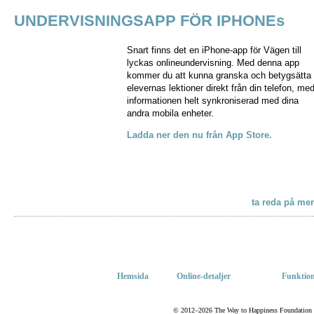
UNDERVISNINGSAPP FÖR IPHONEs
Snart finns det en iPhone-app för Vägen till
lyckas onlineundervisning. Med denna app
kommer du att kunna granska och betygsätta
elevernas lektioner direkt från din telefon, me
informationen helt synkroniserad med dina
andra mobila enheter.
Ladda ner den nu från App Store.
ta reda på mer
Hemsida
Online-detaljer
Funktion
© 2012–2026 The Way to Happiness Foundation Inte