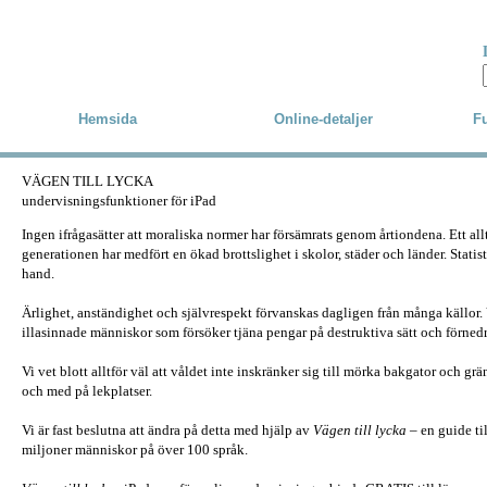
Skip to main content
Hemsida
Online-detaljer
Fu
VÄGEN TILL LYCKA
undervisningsfunktioner för iPad
Ingen ifrågasätter att moraliska normer har försämrats genom årtiondena. Ett a
generationen har medfört en ökad brottslighet i skolor, städer och länder. Statis
hand.
Ärlighet, anständighet och självrespekt förvanskas dagligen från många källor
illasinnade människor som försöker tjäna pengar på destruktiva sätt och förnedri
Vi vet blott alltför väl att våldet inte inskränker sig till mörka bakgator och grä
och med på lekplatser.
Vi är fast beslutna att ändra på detta med hjälp av
Vägen till lycka
– en guide til
miljoner människor på över 100 språk.