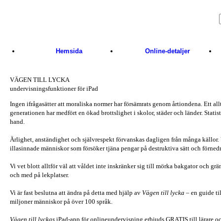
Skip to main content
Hemsida
Online-detaljer
VÄGEN TILL LYCKA
undervisningsfunktioner för iPad
Ingen ifrågasätter att moraliska normer har försämrats genom årtiondena. Ett a
generationen har medfört en ökad brottslighet i skolor, städer och länder. Statis
hand.
Ärlighet, anständighet och självrespekt förvanskas dagligen från många källor
illasinnade människor som försöker tjäna pengar på destruktiva sätt och förnedri
Vi vet blott alltför väl att våldet inte inskränker sig till mörka bakgator och grä
och med på lekplatser.
Vi är fast beslutna att ändra på detta med hjälp av
Vägen till lycka
– en guide til
miljoner människor på över 100 språk.
Vägen till lyckas
iPad-app för onlineundervisning erbjuds GRATIS till lärare och