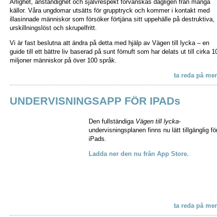
Ärlighet, anständighet och självrespekt förvanskas dagligen från många
källor. Våra ungdomar utsätts för grupptryck och kommer i kontakt med
illasinnade människor som försöker förtjäna sitt uppehälle på destruktiva,
urskillningslöst och skrupelfritt.
Vi är fast beslutna att ändra på detta med hjälp av Vägen till lycka – en
guide till ett bättre liv baserad på sunt förnuft som har delats ut till cirka 1
miljoner människor på över 100 språk.
ta reda på mer
UNDERVISNINGSAPP FÖR IPADs
Den fullständiga
Vägen till lycka
-
undervisningsplanen finns nu lätt tillgänglig fö
iPads.
Ladda ner den nu från App Store.
ta reda på mer