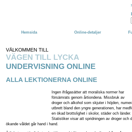
Skip to main content
Hemsida
Online-detaljer
Fu
VÄLKOMMEN TILL
VÄGEN TILL LYCKA
UNDERVISNING ONLINE
ALLA LEKTIONERNA ONLINE
Ingen ifrågasätter att moraliska normer har
försämrats genom årtiondena. Missbruk av
droger och alkohol som skjuter i höjden, numer
utbrett bland den yngre generationen, har medf
en ökad brottslighet i skolor, städer och länder.
Statistiker visar att spridningen av droger och 
ökande våldet går hand i hand.