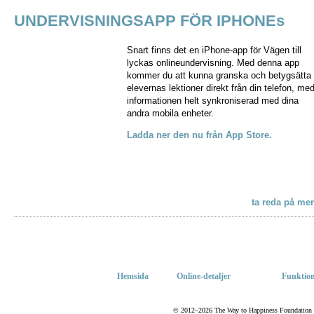
UNDERVISNINGSAPP FÖR IPHONEs
Snart finns det en iPhone-app för Vägen till
lyckas onlineundervisning. Med denna app
kommer du att kunna granska och betygsätta
elevernas lektioner direkt från din telefon, me
informationen helt synkroniserad med dina
andra mobila enheter.
Ladda ner den nu från App Store.
ta reda på mer
Hemsida
Online-detaljer
Funktion
© 2012–2026 The Way to Happiness Foundation Inte