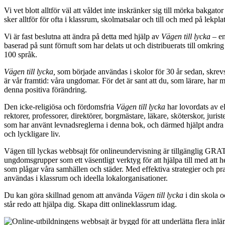
Vi vet blott alltför väl att våldet inte inskränker sig till mörka bakgat
sker alltför för ofta i klassrum, skolmatsalar och till och med på lekplat
Vi är fast beslutna att ändra på detta med hjälp av
Vägen till lycka
– en 
baserad på sunt förnuft som har delats ut och distribuerats till omkri
100 språk.
Vägen till lycka,
som började användas i skolor för 30 år sedan, skrevs
är vår framtid: våra ungdomar. För det är sant att du, som lärare, har
denna positiva förändring.
Den icke-religiösa och fördomsfria
Vägen till lycka
har lovordats av el
rektorer, professorer, direktörer, borgmästare, läkare, sköterskor, juris
som har använt levnadsreglerna i denna bok, och därmed hjälpt andra a
och lyckligare liv.
Vägen till lyckas webbsajt för onlineundervisning är tillgänglig GRAT
ungdomsgrupper som ett väsentligt verktyg för att hjälpa till med att h
som plågar våra samhällen och städer. Med effektiva strategier och pr
användas i klassrum och ideella lokalorganisationer.
Du kan göra skillnad genom att använda
Vägen till lycka
i din skola o
står redo att hjälpa dig. Skapa ditt onlineklassrum idag.