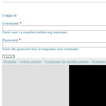
Skip to main content
Logga in
Username
*
Enter your va.translate.hotline.org username.
Password
*
Enter the password that accompanies your username.
Hemsida
Online-detaljer
Funktioner för mobila enheter
Kontakta