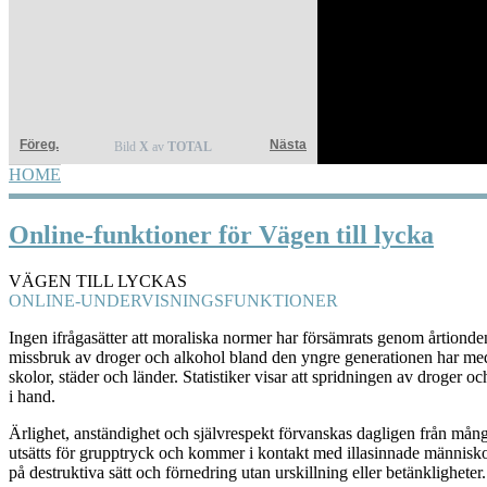
Föreg.
Nästa
Bild
X
av
TOTAL
HOME
YOU ARE HERE
Online-funktioner för Vägen till lycka
VÄGEN TILL LYCKAS
ONLINE-UNDERVISNINGSFUNKTIONER
Ingen ifrågasätter att moraliska normer har försämrats genom årtionde
missbruk av droger och alkohol bland den yngre generationen har medf
skolor, städer och länder. Statistiker visar att spridningen av droger 
i hand.
Ärlighet, anständighet och självrespekt förvanskas dagligen från mån
utsätts för grupptryck och kommer i kontakt med illasinnade människ
på destruktiva sätt och förnedring utan urskillning eller betänkligheter.