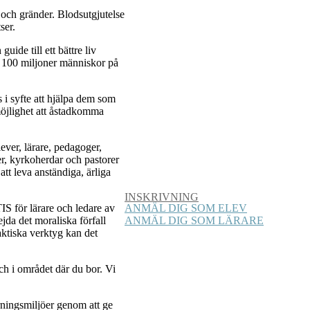
or och gränder. Blodsutgjutelse
ser.
guide till ett bättre liv
ng 100 miljoner människor på
 i syfte att hjälpa dem som
 möjlighet att åstadkomma
ever, lärare, pedagoger,
ter, kyrkoherdar och pastorer
tt leva anständiga, ärliga
INSKRIVNING
IS för lärare och ledare av
ANMÄL DIG SOM ELEV
ejda det moraliska förfall
ANMÄL DIG SOM LÄRARE
aktiska verktyg kan det
ch i området där du bor. Vi