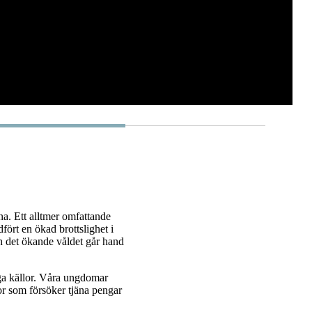
na. Ett alltmer omfattande
ört en ökad brottslighet i
och det ökande våldet går hand
ga källor. Våra ungdomar
or som försöker tjäna pengar