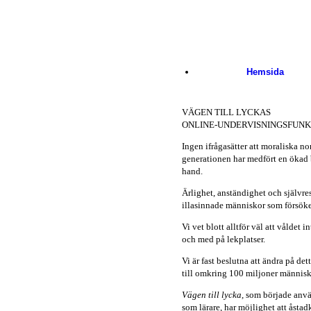
Skip to main content
Hemsida
VÄGEN TILL LYCKAS
ONLINE-UNDERVISNINGSFUN
Ingen ifrågasätter att moraliska 
generationen har medfört en ökad br
hand.
Ärlighet, anständighet och självr
illasinnade människor som försöker
Vi vet blott alltför väl att våldet 
och med på lekplatser.
Vi är fast beslutna att ändra på de
till omkring 100 miljoner människ
Vägen till lycka,
som började använd
som lärare, har möjlighet att åst