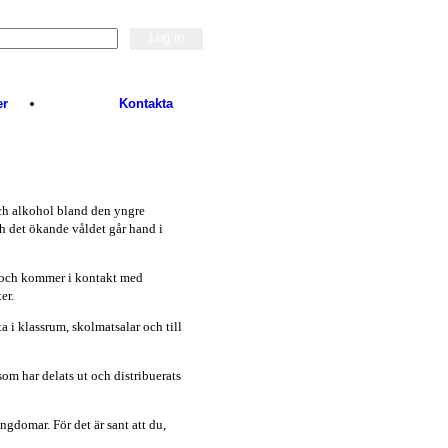
er
Kontakta
och alkohol bland den yngre
ch det ökande våldet går hand i
k och kommer i kontakt med
er.
ta i klassrum, skolmatsalar och till
 som har delats ut och distribuerats
ngdomar. För det är sant att du,