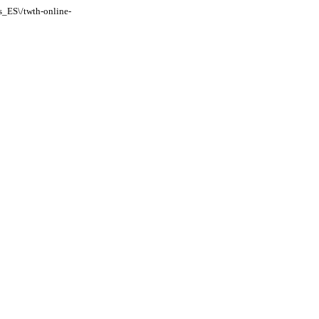
es_ES\/twth-online-