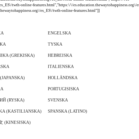
s_ES\/twth-online-features.html","https:\/\/es.education.thewaytohappiness.org\/
n.thewaytohappiness.org\/es_ES\/twth-online-features.html"]]
KA
ENGELSKA
KA
TYSKA
ΙΚΆ (GREKISKA)
HEBREISKA
RSKA
ITALIENSKA
JAPANSKA)
HOLLÄNDSKA
KA
PORTUGISISKA
ИЙ (RYSKA)
SVENSKA
KA (KASTILIANSKA)
SPANSKA (LATINO)
(KINESISKA)