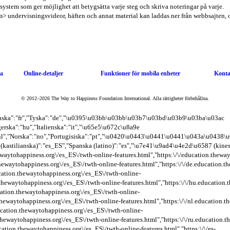
a
Online-detaljer
Funktioner för mobila enheter
Konta
© 2012–2026 The Way to Happiness Foundation International. Alla rättigheter förbehållna.
ranska":"fr","Tyska":"de","\u0395\u03bb\u03bb\u03b7\u03bd\u03b9\u03ba\u03ac
gerska":"hu","Italienska":"it","\u65e5\u672c\u8a9e
"nl","Norska":"no","Portugisiska":"pt","\u0420\u0443\u0441\u0441\u043a\u0438\
astilianska)":"es_ES","Spanska (latino)":"es","\u7e41\u9ad4\u4e2d\u6587 (kinesiska)":"zh
on.thewaytohappiness.org\/es_ES\/twth-online-features.html","https:\/\/education.the
n.thewaytohappiness.org\/es_ES\/twth-online-features.html","https:\/\/de.education.
ducation.thewaytohappiness.org\/es_ES\/twth-online-
n.thewaytohappiness.org\/es_ES\/twth-online-features.html","https:\/\/hu.education
ducation.thewaytohappiness.org\/es_ES\/twth-online-
n.thewaytohappiness.org\/es_ES\/twth-online-features.html","https:\/\/nl.education.
ducation.thewaytohappiness.org\/es_ES\/twth-online-
n.thewaytohappiness.org\/es_ES\/twth-online-features.html","https:\/\/ru.education
ucation.thewaytohappiness.org\/es_ES\/twth-online-features.html","https:\/\/es-