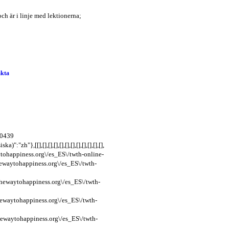
kta
u0439
"},[[],[],[],[],[],[],[],[],[],[],[],[],
waytohappiness.org\/es_ES\/twth-online-
thewaytohappiness.org\/es_ES\/twth-
.thewaytohappiness.org\/es_ES\/twth-
thewaytohappiness.org\/es_ES\/twth-
.thewaytohappiness.org\/es_ES\/twth-