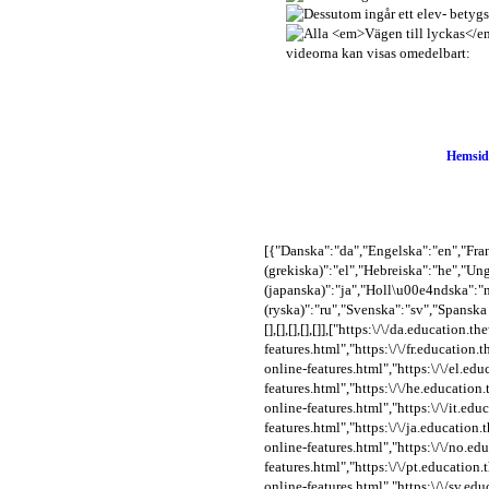
Hemsid
[{"Danska":"da","Engelska":"en","F
(grekiska)":"el","Hebreiska":"he","Un
(japanska)":"ja","Holl\u00e4ndska":
(ryska)":"ru","Svenska":"sv","Spanska (k
[],[],[],[],[]],["https:\/\/da.educati
features.html","https:\/\/fr.educatio
online-features.html","https:\/\/el.e
features.html","https:\/\/he.educatio
online-features.html","https:\/\/it.e
features.html","https:\/\/ja.educatio
online-features.html","https:\/\/no.e
features.html","https:\/\/pt.educatio
online-features.html","https:\/\/sv.ed