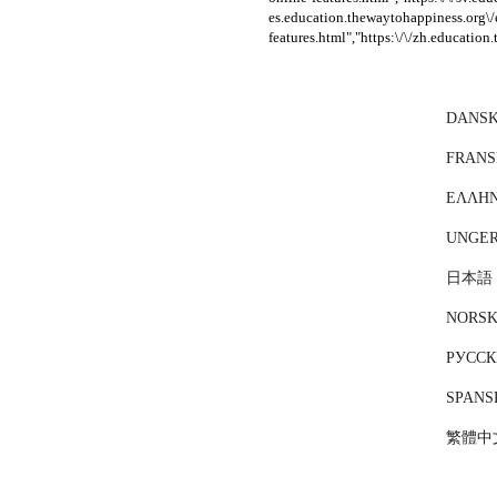
es.education.thewaytohappiness.org\/e
features.html","https:\/\/zh.educatio
DANS
FRANS
ΕΛΛΗΝ
UNGE
日本語 (
NORS
РУССК
SPANS
繁體中文 