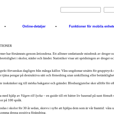
Logga in
Online-detaljer
Funktioner för mobila enhet
KTIONER
normer har försämrats genom årtiondena. Ett alltmer omfattande missbruk av droger 
ottslighet i skolor, städer och länder. Statistiker visar att spridningen av droger o
espekt förvanskas dagligen från många källor. Våra ungdomar utsätts för grupptryc
 tjäna pengar på destruktiva sätt och förnedring utan urskillning eller betänklighet
inte inskränker sig till mörka bakgator och gränder. Blodsutgjutelse sker alltför för of
tta med hjälp av
Vägen till lycka
– en guide till ett bättre liv baserad på sunt förnuft
or på 100 språk.
as i skolor för 30 år sedan, skrevs i syfte att hjälpa dem som är vår framtid: våra u
adkomma denna positiva förändring.